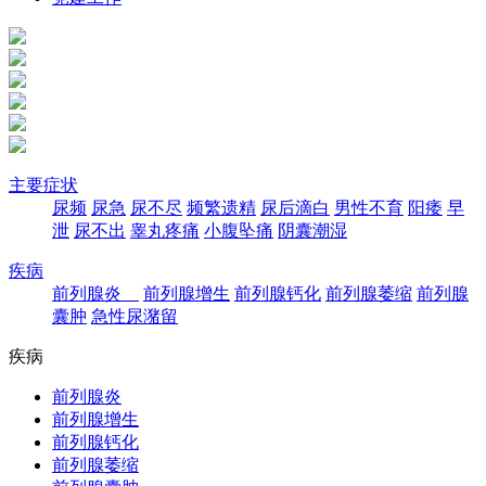
主要症状
尿频
尿急
尿不尽
频繁遗精
尿后滴白
男性不育
阳痿
早
泄
尿不出
睾丸疼痛
小腹坠痛
阴囊潮湿
疾病
前列腺炎
前列腺增生
前列腺钙化
前列腺萎缩
前列腺
囊肿
急性尿潴留
疾病
前列腺炎
前列腺增生
前列腺钙化
前列腺萎缩