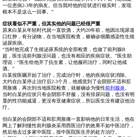
一位患病2-3年的病友。但当我对他的症状进行核实时，发现
根本不是这么一回事。”
症状看似不严重，但其实他的问题已经很严重
原来白某从年轻时代就一直饮酒，大约20年前，他因出现尿道
口红肿，有分泌物，在当地医院检查，被确诊细菌感染性生殖
泌尿疾病。
“当时他完成了生殖泌尿系统的全部检查，也做了前列腺B
超，医生说前列腺没问题，也没有相应的疾病症状。”医生助
理说：“医生给他开了抗生素，让他服药治疗，同时让他戒
酒。”
白某按医嘱开始了治疗，完成治疗时，他的疾病症状消除。
大约在白某停止治疗后2-3个月，他感觉到了会阴部不适和肛
周胀痛，再次到当地医院检查，就被确诊为慢性
前列腺炎
。
当时白某的症状只有会阴部不舒服，没有排尿问题，也没有明
显的性功能减退，更没有亚健康症状，所以医生没有建议他治
疗。
但白某的会阴部不适和肛周胀痛一直影响他的日常生活，他在
网上了解到慢性前列腺炎采用西医治疗的效果不如中医治疗，
然后他去过多家中医院，按中医院医生开的处方治疗。