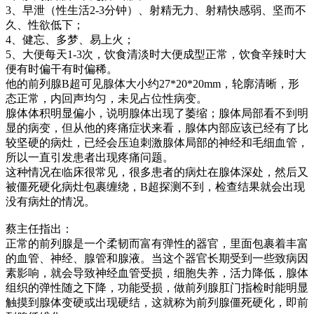
3、早泄（性生活2-3分钟）、射精无力、射精快感弱、坚而不
久、性欲低下；
4、健忘、多梦、易上火；
5、大便每天1-3次，饮食清淡时大便成型正常，饮食辛辣时大
便有时偏干有时偏稀。
他的前列腺B超可见腺体大小约27*20*20mm，轮廓清晰，形
态正常，内回声均匀，未见占位性病变。
腺体体积明显偏小，说明腺体出现了萎缩；腺体局部看不到明
显的病变，但从他的疼痛症状来看，腺体内部应该已经有了比
较坚硬的病灶，已经会压迫刺激腺体局部的神经和毛细血管，
所以一直引发患者出现疼痛问题。
这种情况在临床很常见，很多患者的病灶在腺体深处，然后又
被僵死硬化病灶包裹缠绕，B超探测不到，检查结果就会出现
没有病灶的情况。
蔡主任指出：
正常的前列腺是一个柔韧而富有弹性的器官，里面包裹着丰富
的血管、神经、腺管和腺液。当这个器官长期受到一些致病因
素影响，就会导致神经血管受损，细胞失养，活力降低，腺体
组织的弹性随之下降，功能受损，做前列腺肛门指检时能明显
触摸到腺体变硬或出现硬结，这就称为前列腺僵死硬化，即前