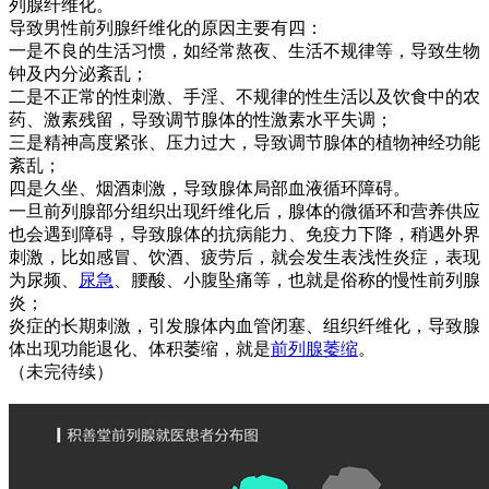
列腺纤维化。
导致男性前列腺纤维化的原因主要有四：
一是不良的生活习惯，如经常熬夜、生活不规律等，导致生物
钟及内分泌紊乱；
二是不正常的性刺激、手淫、不规律的性生活以及饮食中的农
药、激素残留，导致调节腺体的性激素水平失调；
三是精神高度紧张、压力过大，导致调节腺体的植物神经功能
紊乱；
四是久坐、烟酒刺激，导致腺体局部血液循环障碍。
一旦前列腺部分组织出现纤维化后，腺体的微循环和营养供应
也会遇到障碍，导致腺体的抗病能力、免疫力下降，稍遇外界
刺激，比如感冒、饮酒、疲劳后，就会发生表浅性炎症，表现
为尿频、
尿急
、腰酸、小腹坠痛等，也就是俗称的慢性前列腺
炎；
炎症的长期刺激，引发腺体内血管闭塞、组织纤维化，导致腺
体出现功能退化、体积萎缩，就是
前列腺萎缩
。
（未完待续）