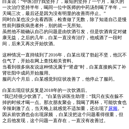
白某说：“中医治疗我坚持了，最短的坚持了一个月，最久的
一次治疗坚持半年，喝同一位中医师的中药汤剂喝了半年，一
天喝三次，最后还是因为没有明显的改善而停止。”
同时白某也没少去看西医，检查做了无数，除了知道自己是慢
性前列腺疾病患者外，别的就一无所知。
虽然他不能确认自己的问题是由饮酒引发，但是饮酒肯定对健
康无益，之后的几年，白某一直没有治疗，他戒酒了一段时
间，后来又再次开始饮酒。
这种情况一直持续到了2016年，白某出现了勃起不坚，他沉不
住气了，开始在网上查找相关资料。
当看到很多病友说这种情况属于“肾虚”时，白某直接购买了补
肾壮阳中成药开始服用。
服药六个月后，白某感觉到症状改善了，他停止了服药。
白某出现症状反复是2018年的一次饮酒后。
“我已经很少饮酒了。”白某告诉医生助理：“我只在实在躲不
掉的时候才喝一点。那次朋友聚会，我喝了两杯，可能饮食也
辛辣刺激了点，当天晚上就感觉不适加重，还出现了
尿频
。”
因从前饮酒也会出现尿频 ，白某没把这个问题看得很重，但
之后他发现，这个问题一直存在，一直没有改善过。