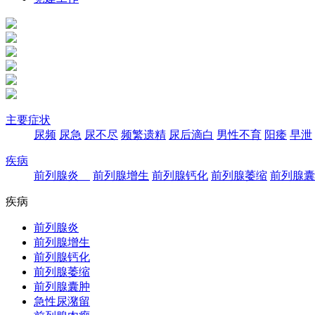
主要症状
尿频
尿急
尿不尽
频繁遗精
尿后滴白
男性不育
阳痿
早泄
疾病
前列腺炎
前列腺增生
前列腺钙化
前列腺萎缩
前列腺囊
疾病
前列腺炎
前列腺增生
前列腺钙化
前列腺萎缩
前列腺囊肿
急性尿潴留