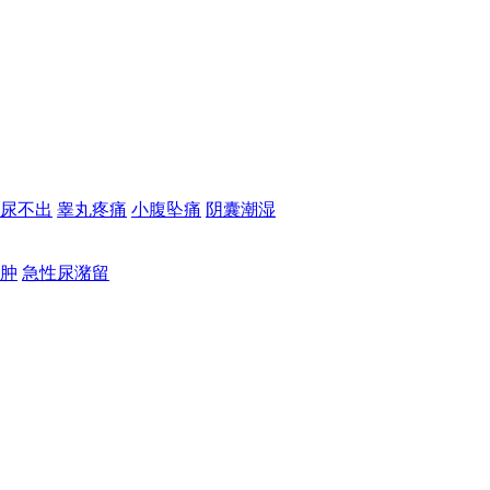
尿不出
睾丸疼痛
小腹坠痛
阴囊潮湿
肿
急性尿潴留