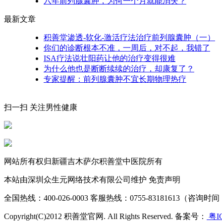
六年前列腺囊肿，为何一个月就能消失？
最新文章
积善堂渗透-软化-激活疗法治疗前列腺囊肿（一）
你们的诊断根本不准，一周后，对不起，我错了
ISA疗法说壮阳药让他的治疗变得很难
为什么他也是断断续续的治疗，却康复了？
专家提醒：前列腺囊肿不宜长期物理热疗
扫一扫 关注男性健康
网站所有权归新疆吉木萨尔积善堂中医院所有
本站由深圳众生元网络技术有限公司维护 免责声明
全国热线：400-026-0003 客服热线：0755-83181613（咨询时间：0
Copyright(C)2012 积善堂官网. All Rights Reserved. 备案号：
粤IC