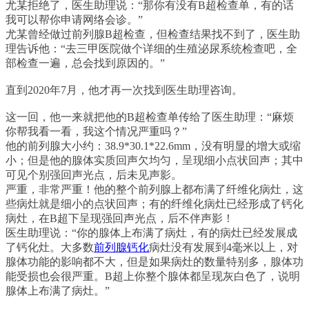
尤某拒绝了，医生助理说：“那你有没有B超检查单，有的话
我可以帮你申请网络会诊。”
尤某曾经做过前列腺B超检查，但检查结果找不到了，医生助
理告诉他：“去三甲医院做个详细的生殖泌尿系统检查吧，全
部检查一遍，总会找到原因的。”
直到2020年7月，他才再一次找到医生助理咨询。
这一回，他一来就把他的B超检查单传给了医生助理：“麻烦
你帮我看一看，我这个情况严重吗？”
他的前列腺大小约：38.9*30.1*22.6mm，没有明显的增大或缩
小；但是他的腺体实质回声欠均匀，呈现细小点状回声；其中
可见个别强回声光点，后未见声影。
严重，非常严重！他的整个前列腺上都布满了纤维化病灶，这
些病灶就是细小的点状回声；有的纤维化病灶已经形成了钙化
病灶，在B超下呈现强回声光点，后不伴声影！
医生助理说：“你的腺体上布满了病灶，有的病灶已经发展成
了钙化灶。大多数
前列腺钙化
病灶没有发展到4毫米以上，对
腺体功能的影响都不大，但是如果病灶的数量特别多，腺体功
能受损也会很严重。B超上你整个腺体都呈现灰白色了，说明
腺体上布满了病灶。”