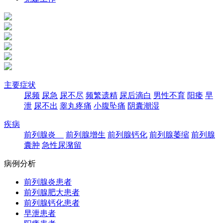
主要症状
尿频
尿急
尿不尽
频繁遗精
尿后滴白
男性不育
阳痿
早
泄
尿不出
睾丸疼痛
小腹坠痛
阴囊潮湿
疾病
前列腺炎
前列腺增生
前列腺钙化
前列腺萎缩
前列腺
囊肿
急性尿潴留
病例分析
前列腺炎患者
前列腺肥大患者
前列腺钙化患者
早泄患者