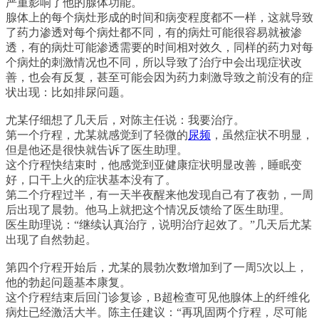
严重影响了他的腺体功能。
腺体上的每个病灶形成的时间和病变程度都不一样，这就导致
了药力渗透对每个病灶都不同，有的病灶可能很容易就被渗
透，有的病灶可能渗透需要的时间相对效久，同样的药力对每
个病灶的刺激情况也不同，所以导致了治疗中会出现症状改
善，也会有反复，甚至可能会因为药力刺激导致之前没有的症
状出现：比如排尿问题。
尤某仔细想了几天后，对陈主任说：我要治疗。
第一个疗程，尤某就感觉到了轻微的
尿频
，虽然症状不明显，
但是他还是很快就告诉了医生助理。
这个疗程快结束时，他感觉到亚健康症状明显改善，睡眠变
好，口干上火的症状基本没有了。
第二个疗程过半，有一天半夜醒来他发现自己有了夜勃，一周
后出现了晨勃。他马上就把这个情况反馈给了医生助理。
医生助理说：“继续认真治疗，说明治疗起效了。”几天后尤某
出现了自然勃起。
第四个疗程开始后，尤某的晨勃次数增加到了一周5次以上，
他的勃起问题基本康复。
这个疗程结束后回门诊复诊，B超检查可见他腺体上的纤维化
病灶已经激活大半。陈主任建议：“再巩固两个疗程，尽可能