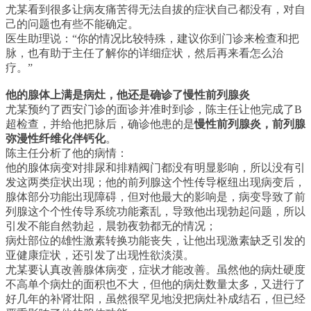
尤某看到很多让病友痛苦得无法自拔的症状自己都没有，对自
己的问题也有些不能确定。
医生助理说：“你的情况比较特殊，建议你到门诊来检查和把
脉，也有助于主任了解你的详细症状，然后再来看怎么治
疗。”
他的腺体上满是病灶，他还是确诊了慢性前列腺炎
尤某预约了西安门诊的面诊并准时到诊，陈主任让他完成了B
超检查，并给他把脉后，确诊他患的是
慢性前列腺炎，前列腺
弥漫性纤维化伴钙化
。
陈主任分析了他的病情：
他的腺体病变对排尿和排精阀门都没有明显影响，所以没有引
发这两类症状出现；他的前列腺这个性传导枢纽出现病变后，
腺体部分功能出现障碍，但对他最大的影响是，病变导致了前
列腺这个个性传导系统功能紊乱，导致他出现勃起问题，所以
引发不能自然勃起，晨勃夜勃都无的情况；
病灶部位的雄性激素转换功能丧失，让他出现激素缺乏引发的
亚健康症状，还引发了出现性欲淡漠。
尤某要认真改善腺体病变，症状才能改善。虽然他的病灶硬度
不高单个病灶的面积也不大，但他的病灶数量太多，又进行了
好几年的补肾壮阳，虽然很罕见地没把病灶补成结石，但已经