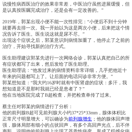
说慢性病西医治疗的效果非常差，中医治疗虽然进展缓慢，但
是认真按医嘱完成治疗，还是会有一定改善的。”
2019年，郭某出现小便不能一次性排完：“小便后不到十分钟
就要再去排一次。我一开始以为这是两次小便，后来把这个情
况告诉了医生。医生说这就是尿不尽。”
出现这个症状之后，郭某意识到病情加重了，他停止了之前的
治疗，开始寻找新的治疗方式。
医生助理建议郭某先进行一次网络会诊，郭某认真把自己的所
有症状都写了出来，然后发给了医生助理。
医生助理说：“他发过来的病情资料非常详细，几乎把他近十
年来的问题都写上了。让后面的电话问诊非常方便。”
郭某想知道：“我大约16岁时就有中医肾虚的症状：多汗，我
想知道是不是那时我就已经是患者了？”
他在当地医院完成了B超检查，并把检查单传了过来。
蔡主任对郭某的病情进行了分析：
他的前列腺B超可见前列腺大小约37*25*33mm，腺体体积比
正常尺寸明显增大，可以确诊为
前列腺增生
；他的腺体回声增
强，腺体局部有细小的点状回声，有多个高回声光点，后不伴
声影，说明他的前列腺上出现了器质性病变，形成了纤维化病