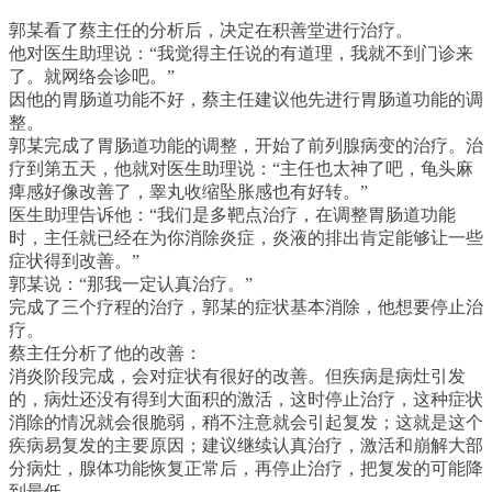
郭某看了蔡主任的分析后，决定在积善堂进行治疗。
他对医生助理说：“我觉得主任说的有道理，我就不到门诊来
了。就网络会诊吧。”
因他的胃肠道功能不好，蔡主任建议他先进行胃肠道功能的调
整。
郭某完成了胃肠道功能的调整，开始了前列腺病变的治疗。治
疗到第五天，他就对医生助理说：“主任也太神了吧，龟头麻
痺感好像改善了，睾丸收缩坠胀感也有好转。”
医生助理告诉他：“我们是多靶点治疗，在调整胃肠道功能
时，主任就已经在为你消除炎症，炎液的排出肯定能够让一些
症状得到改善。”
郭某说：“那我一定认真治疗。”
完成了三个疗程的治疗，郭某的症状基本消除，他想要停止治
疗。
蔡主任分析了他的改善：
消炎阶段完成，会对症状有很好的改善。但疾病是病灶引发
的，病灶还没有得到大面积的激活，这时停止治疗，这种症状
消除的情况就会很脆弱，稍不注意就会引起复发；这就是这个
疾病易复发的主要原因；建议继续认真治疗，激活和崩解大部
分病灶，腺体功能恢复正常后，再停止治疗，把复发的可能降
到最低。