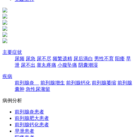
主要症状
尿频
尿急
尿不尽
频繁遗精
尿后滴白
男性不育
阳痿
早
泄
尿不出
睾丸疼痛
小腹坠痛
阴囊潮湿
疾病
前列腺炎
前列腺增生
前列腺钙化
前列腺萎缩
前列腺
囊肿
急性尿潴留
病例分析
前列腺炎患者
前列腺肥大患者
前列腺钙化患者
早泄患者