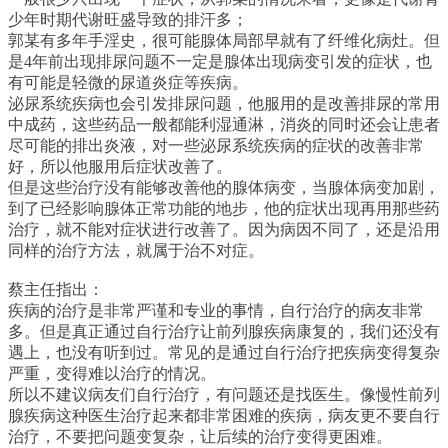
少年时期代谢旺盛导致的排汗多；
郭某有多年手淫史，很可能腺体局部早就有了纤维化病灶。但
是4年前出现排尿问题不一定是腺体出现病变引发的症状，也
有可能是轻微的尿道炎症等疾病。
泌尿系统疾病也会引发排尿问题，他服用的是改善排尿的常用
中成药，这些药品一般都能利湿通淋，消炎的同时还会让患者
尽可能的排出炎液，对一些泌尿系统疾病的症状的改善非常
好，所以他服用后症状改善了。
但是这些治疗没有能够改善他的腺体病变，当腺体病变加剧，
到了已经影响腺体正常功能的地步，他的症状出现再用那些药
治疗，就不能对症状进行改善了。因为病因不同了，还是沿用
同样的治疗方法，就属于治不对症。
蔡主任指出：
疾病的治疗是非常严谨和专业的事情，自行治疗的病友非常
多。但是真正通过自行治疗让前列腺疾病康复的，我们还没有
遇上，也没有听到过。常见的是通过自行治疗把疾病变得复杂
严重，变得难以治疗的情况。
所以不建议病友们自行治疗，有问题还是找医生。像慢性前列
腺疾病这种医生治疗起来都非常困难的疾病，病友更不要自行
治疗，不要把问题变复杂，让后续的治疗变得更困难。