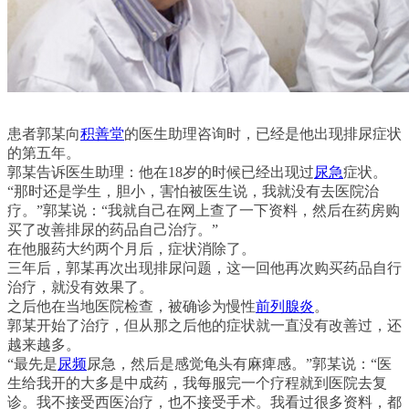
患者郭某向
积善堂
的医生助理咨询时，已经是他出现排尿症状
的第五年。
郭某告诉医生助理：他在18岁的时候已经出现过
尿急
症状。
“那时还是学生，胆小，害怕被医生说，我就没有去医院治
疗。”郭某说：“我就自己在网上查了一下资料，然后在药房购
买了改善排尿的药品自己治疗。”
在他服药大约两个月后，症状消除了。
三年后，郭某再次出现排尿问题，这一回他再次购买药品自行
治疗，就没有效果了。
之后他在当地医院检查，被确诊为慢性
前列腺炎
。
郭某开始了治疗，但从那之后他的症状就一直没有改善过，还
越来越多。
“最先是
尿频
尿急，然后是感觉龟头有麻痺感。”郭某说：“医
生给我开的大多是中成药，我每服完一个疗程就到医院去复
诊。我不接受西医治疗，也不接受手术。我看过很多资料，都