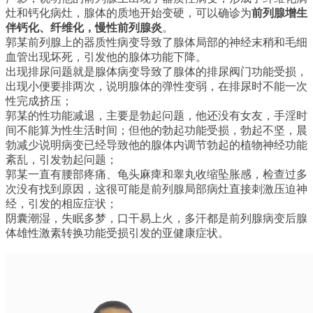
灶和钙化病灶，腺体的质地开始变硬，可以确诊为
前列腺增生
伴钙化、纤维化，慢性前列腺炎
。
郭某前列腺上的器质性病变导致了腺体局部的神经末稍和毛细
血管出现坏死，引发他的腺体功能下降。
出现排尿问题就是腺体病变导致了腺体的排尿阀门功能受损，
出现小便要排两次，说明腺体的弹性变弱，在排尿时不能一次
性完成挤压；
郭某的性功能减退，主要是勃起问题，他还没有女友，手淫时
间不能算为性生活时间；但他的勃起功能受损，勃起不坚，晨
勃减少说明病变已经导致他的腺体内调节勃起的植物神经功能
紊乱，引发勃起问题；
郭某一直有腰部疼痛、龟头麻痺和睾丸收缩坠胀感，检查过多
次没有找到原因，这很可能是前列腺局部病灶直接刺激压迫神
经，引发的相应症状；
阴囊潮湿，失眠多梦，口干易上火，多汗都是前列腺病变后腺
体雄性激素转换功能受损引发的亚健康症状。