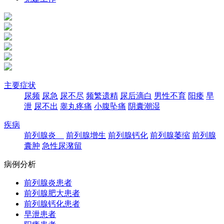
主要症状
尿频
尿急
尿不尽
频繁遗精
尿后滴白
男性不育
阳痿
早
泄
尿不出
睾丸疼痛
小腹坠痛
阴囊潮湿
疾病
前列腺炎
前列腺增生
前列腺钙化
前列腺萎缩
前列腺
囊肿
急性尿潴留
病例分析
前列腺炎患者
前列腺肥大患者
前列腺钙化患者
早泄患者