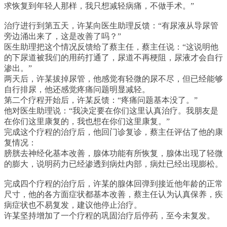
求恢复到年轻人那样，我只想减轻病痛，不做手术。”
治疗进行到第五天，许某向医生助理反馈：“有尿液从导尿管
旁边涌出来了，这是改善了吗？”
医生助理把这个情况反馈给了蔡主任，蔡主任说：“这说明他
的下尿道被我们的用药打通了，尿道不再梗阻，尿液才会自行
渗出。”
两天后，许某拔掉尿管，他感觉有轻微的尿不尽，但已经能够
自行排尿，他还感觉疼痛问题明显减轻。
第二个疗程开始后，许某反馈：“疼痛问题基本没了。”
他对医生助理说：“我决定要在你们这里认真治疗。我朋友是
在你们这里康复的，我也想在你们这里康复。”
完成这个疗程的治疗后，他回门诊复诊，蔡主任评估了他的康
复情况：
膀胱去神经化基本改善，腺体功能有所恢复，腺体出现了轻微
的膨大，说明药力已经渗透到病灶内部，病灶已经出现膨松。
完成四个疗程的治疗后，许某的腺体回弹到接近他年龄的正常
尺寸，他的各方面症状都基本改善，蔡主任认为认真保养，疾
病症状也不易复发，建议他停止治疗。
许某坚持增加了一个疗程的巩固治疗后停药，至今未复发。