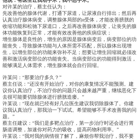
他说：有医生让我动手术，我不想手术。
对许某的治疗，蔡主任认为：
先改善他的腺体代谢，打通下尿道，让尿液自行排出；然后再
认真治疗腺体病变，调整腺体局部的α受体，才能改善膀胱的
收缩功能和松驰下尿道口，之后再改善腺体病变，让丧失的腺
体功能恢复到正常，才能有效改善他的疾病症状；
增生腺体是良性的，增生的原因是腺体病变后，病变部位的功
能丧失，导致腺体功能与人体所需不匹配，所以腺体出现增
生，以增生部位的功能来弥补不足；想要让增生回缩就必须改
善和激活病变部位的功能丧失。当病变部位的功能得到激活，
能够满足人体需求，增生腺体就会自行回缩。
许某问：“那要治疗多久？”
蔡主任说：“还没有开始治疗，对你的康复情况不能预测。建
议你认真治疗，不治疗你的问题只会越来越严重，继续恶化下
去很可能要切除腺体进行膀胱造瘘。”
许某说：“现在就已经有好几位医生建议我切除腺体了。你建
议我认真治疗，那我治一下试试。希望能够不手术改善我的问
题。”
蔡主任建议：“我们是多靶点治疗，第一步治疗时还会进行胃
肠道调整，加速你对药力的吸收，提高药物利用率。”
许某说：“我对我的病情很了解了，麻烦你帮我治疗，我不要