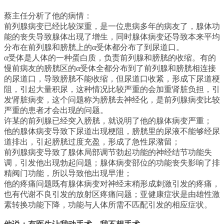
蔡主任分析了他的病情：
前列腺病变已经比较深重，是一位患病多年的病友了，腺体功
能的丧失导致腺体出现了增生，同时腺体病变还导致本来平均
分布在前列腺和膀胱上的α受体都分布了到尿道口。
α受体是人体的一种蛋白质，负责前列腺和膀胱的收缩。有的
慢前病友的膀胱区的α受体全都分布到了前列腺和膀胱相连接
的尿道口，导致膀胱不能收缩，但尿道口收紧，形成下尿道梗
阻，引起大量积尿，这种情况比较严重的会加重肾脏负担，引
发肾脏病变，这个问题称为膀胱去神经化，是前列腺病变比较
严重的患者才会出现的问题。
许某的前列腺已经突入膀胱，就说明了他的腺体病变严重；
他的腺体病变导致下尿道出现梗阻，膀胱里的尿液不能够经尿
道排出，引起膀胱过度充盈，形成了急性尿潴留；
前列腺病变导致了腺体局部调节勃起功能的神经结节功能失
调，引发他出现勃起问题；腺体病变部位的功能丧失影响了排
精阀门功能，所以导致他出现早泄；
他的疼痛问题既有腺体病变对神经末稍形成刺激引发的疼痛，
也有代谢不良引发的放射区疼痛问题；亚健康症状是由雄性激
素转换功能下降，功能与人体所需不匹配引发的相应症状。