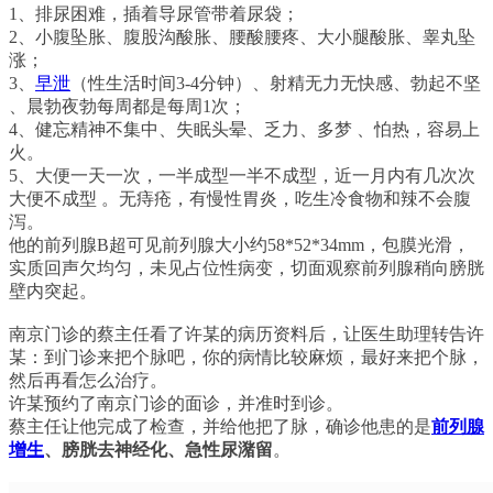
1、排尿困难，插着导尿管带着尿袋；
2、小腹坠胀、腹股沟酸胀、腰酸腰疼、大小腿酸胀、睾丸坠
涨；
3、
早泄
（性生活时间3-4分钟）、射精无力无快感、勃起不坚
、晨勃夜勃每周都是每周1次；
4、健忘精神不集中、失眠头晕、乏力、多梦 、怕热，容易上
火。
5、大便一天一次，一半成型一半不成型，近一月内有几次次
大便不成型 。无痔疮，有慢性胃炎，吃生冷食物和辣不会腹
泻。
他的前列腺B超可见前列腺大小约58*52*34mm，包膜光滑，
实质回声欠均匀，未见占位性病变，切面观察前列腺稍向膀胱
壁内突起。
南京门诊的蔡主任看了许某的病历资料后，让医生助理转告许
某：到门诊来把个脉吧，你的病情比较麻烦，最好来把个脉，
然后再看怎么治疗。
许某预约了南京门诊的面诊，并准时到诊。
蔡主任让他完成了检查，并给他把了脉，确诊他患的是
前列腺
增生
、膀胱去神经化、急性尿潴留
。