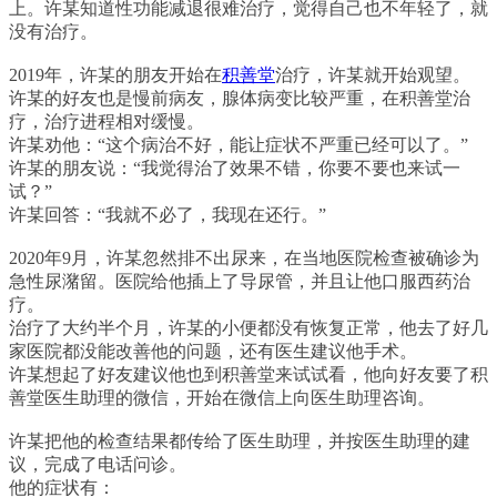
上。许某知道性功能减退很难治疗，觉得自己也不年轻了，就
没有治疗。
2019年，许某的朋友开始在
积善堂
治疗，许某就开始观望。
许某的好友也是慢前病友，腺体病变比较严重，在积善堂治
疗，治疗进程相对缓慢。
许某劝他：“这个病治不好，能让症状不严重已经可以了。”
许某的朋友说：“我觉得治了效果不错，你要不要也来试一
试？”
许某回答：“我就不必了，我现在还行。”
2020年9月，许某忽然排不出尿来，在当地医院检查被确诊为
急性尿潴留。医院给他插上了导尿管，并且让他口服西药治
疗。
治疗了大约半个月，许某的小便都没有恢复正常，他去了好几
家医院都没能改善他的问题，还有医生建议他手术。
许某想起了好友建议他也到积善堂来试试看，他向好友要了积
善堂医生助理的微信，开始在微信上向医生助理咨询。
许某把他的检查结果都传给了医生助理，并按医生助理的建
议，完成了电话问诊。
他的症状有：