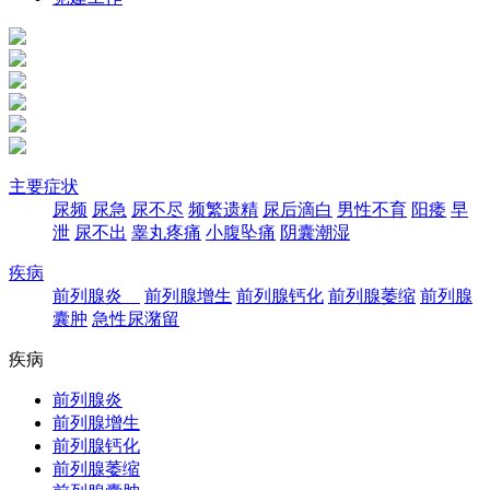
主要症状
尿频
尿急
尿不尽
频繁遗精
尿后滴白
男性不育
阳痿
早
泄
尿不出
睾丸疼痛
小腹坠痛
阴囊潮湿
疾病
前列腺炎
前列腺增生
前列腺钙化
前列腺萎缩
前列腺
囊肿
急性尿潴留
疾病
前列腺炎
前列腺增生
前列腺钙化
前列腺萎缩