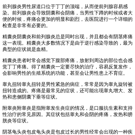
前列腺炎男性尿道口位于丁丁的顶端，从而使前列腺容易感
染。前列腺炎会导致阴囊和会阴痛，当男性下蹲的时候或者大
便的时候，疼痛会更加的明显和剧烈，去医院进行一个详细的
检查是非常有必要的。
精囊炎阴囊炎和前列腺炎总是同时出现，并且都会有阴茎疼痛
这一表现。精囊炎大多数情况下是由于逆行感染导致的，最为
典型的症状就是血精。
精囊炎患者时常会感觉下腹部疼痛，放射到周边的部位也会感
觉丁丁疼痛。得了精囊炎一定要尽快的治疗，容易反复发作，
会影响男性的生殖系统的功能，甚至会让男性患上不育症。
睾丸扭转睾丸扭转是男性紧急的病症，常常是因为睾丸旋转被
扭转造成的。疼痛是最常见的症状，还可能出现睾丸增大、发
热和患侧阴囊下垂等症状。
附睾炎附睾炎是指附睾发生炎症的情况，是口服抗生素和支持
性治疗的常见原因。其症状包括睾丸和会阴的疼痛，发热和膀
胱炎等症状。
阴茎龟头炎包皮龟头炎是包皮过长的男性经常会出现的一种疾