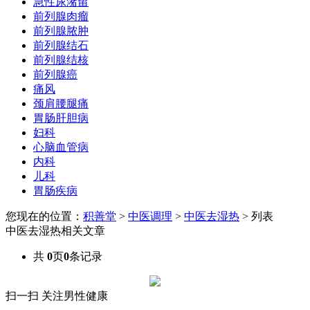
急性尿潴留
前列腺肉瘤
前列腺脓肿
前列腺结石
前列腺结核
前列腺癌
痛风
颈肩腰腿痛
胃肠肝胆病
妇科
心脑血管病
内科
儿科
胃肠疾病
您现在的位置：
积善堂
>
中医调理
>
中医去湿热
> 列表
中医去湿热相关文章
共
0
页
0
条记录
扫一扫 关注男性健康