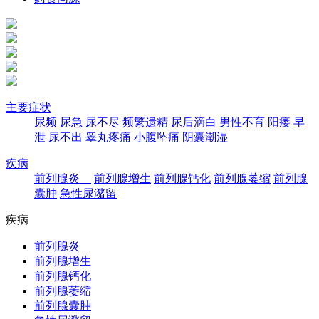
主要症状
尿频
尿急
尿不尽
频繁遗精
尿后滴白
男性不育
阳痿
早
泄
尿不出
睾丸疼痛
小腹坠痛
阴囊潮湿
疾病
前列腺炎
前列腺增生
前列腺钙化
前列腺萎缩
前列腺
囊肿
急性尿潴留
疾病
前列腺炎
前列腺增生
前列腺钙化
前列腺萎缩
前列腺囊肿