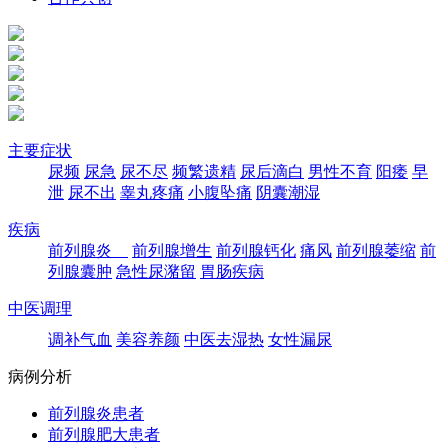
主要症状
尿频
尿急
尿不尽
频繁遗精
尿后滴白
男性不育
阳痿
早
泄
尿不出
睾丸疼痛
小腹坠痛
阴囊潮湿
疾病
前列腺炎
前列腺增生
前列腺钙化
痛风
前列腺萎缩
前
列腺囊肿
急性尿潴留
胃肠疾病
中医调理
调补气血
美容养颜
中医去湿热
女性漏尿
病例分析
前列腺炎患者
前列腺肥大患者