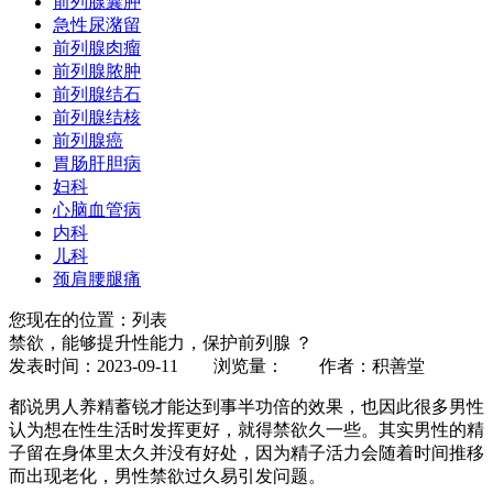
前列腺囊肿
急性尿潴留
前列腺肉瘤
前列腺脓肿
前列腺结石
前列腺结核
前列腺癌
胃肠肝胆病
妇科
心脑血管病
内科
儿科
颈肩腰腿痛
您现在的位置：列表
禁欲，能够提升性能力，保护前列腺 ？
发表时间：2023-09-11 浏览量：
作者：积善堂
都说男人养精蓄锐才能达到事半功倍的效果，也因此很多男性
认为想在性生活时发挥更好，就得禁欲久一些。其实男性的精
子留在身体里太久并没有好处，因为精子活力会随着时间推移
而出现老化，男性禁欲过久易引发问题。