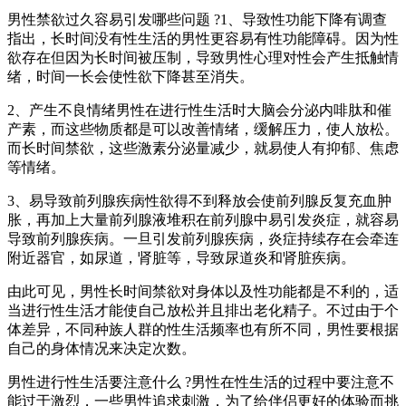
男性禁欲过久容易引发哪些问题 ?1、导致性功能下降有调查
指出，长时间没有性生活的男性更容易有性功能障碍。因为性
欲存在但因为长时间被压制，导致男性心理对性会产生抵触情
绪，时间一长会使性欲下降甚至消失。
2、产生不良情绪男性在进行性生活时大脑会分泌内啡肽和催
产素，而这些物质都是可以改善情绪，缓解压力，使人放松。
而长时间禁欲，这些激素分泌量减少，就易使人有抑郁、焦虑
等情绪。
3、易导致前列腺疾病性欲得不到释放会使前列腺反复充血肿
胀，再加上大量前列腺液堆积在前列腺中易引发炎症，就容易
导致前列腺疾病。一旦引发前列腺疾病，炎症持续存在会牵连
附近器官，如尿道，肾脏等，导致尿道炎和肾脏疾病。
由此可见，男性长时间禁欲对身体以及性功能都是不利的，适
当进行性生活才能使自己放松并且排出老化精子。不过由于个
体差异，不同种族人群的性生活频率也有所不同，男性要根据
自己的身体情况来决定次数。
男性进行性生活要注意什么 ?男性在性生活的过程中要注意不
能过于激烈，一些男性追求刺激，为了给伴侣更好的体验而挑