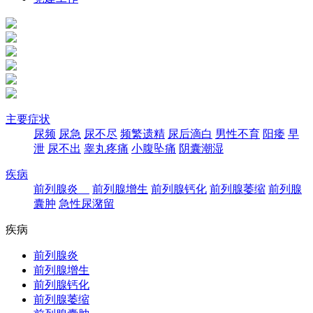
主要症状
尿频
尿急
尿不尽
频繁遗精
尿后滴白
男性不育
阳痿
早
泄
尿不出
睾丸疼痛
小腹坠痛
阴囊潮湿
疾病
前列腺炎
前列腺增生
前列腺钙化
前列腺萎缩
前列腺
囊肿
急性尿潴留
疾病
前列腺炎
前列腺增生
前列腺钙化
前列腺萎缩