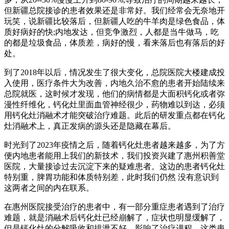
但新疆总院接诊的患者效果还是非常好。我们经常会无奈地开
玩笑，说新疆比较落后，但新疆人吃的牛羊肉是绿色食品，体
质好病好的快;内地发达，但竞争激烈，人都是当牛做马，吃
的都是垃圾食品，体质差，病好的慢，看来落后也有落后的好
处。
到了2018年以后，情况发生了很大变化，总院医院大楼建成投
入使用，医疗条件大为改善，内地久治不愈的患者开始陆续来
总院就医，这时候才发现，他们的病情都是大面积钙化或者弥
漫性纤维化，钙化灶里面血管神经很少，药物难以到达，必须
用钙化灶消融术才能突破治疗难题。此后的研发重点都在钙化
灶消融术上，真正发病的源头还是隐藏在幕后。
时光到了2023年疫情之后，随着钙化灶患者越来越多，为了方
便内地患者能用上我们的新技术，我们投资兴建了惠州积善堂
医院，大量接诊过去沉淀下来的疑难患者。这边的患者钙化灶
特别重，脾胃功能和体质特别差，此时我们仍然 没有意识到
这两者之间的内在联系。
在惠州医院接受治疗的患者中，有一部分重症患者遇到了治疗
难题，就是消融术后钙化灶已经崩解了，症状也明显缓解了，
但是钙化灶的分解吸收和排泄不好，影响了治疗进程，这类患