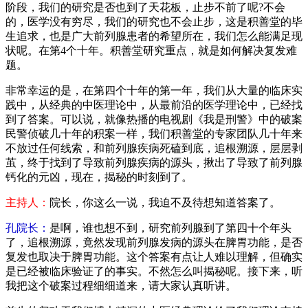
阶段，我们的研究是否也到了天花板，止步不前了呢?不会
的，医学没有穷尽，我们的研究也不会止步，这是积善堂的毕
生追求，也是广大前列腺患者的希望所在，我们怎么能满足现
状呢。在第4个十年。积善堂研究重点，就是如何解决复发难
题。
非常幸运的是，在第四个十年的第一年，我们从大量的临床实
践中，从经典的中医理论中，从最前沿的医学理论中，已经找
到了答案。可以说，就像热播的电视剧《我是刑警》中的破案
民警侦破几十年的积案一样，我们积善堂的专家团队几十年来
不放过任何线索，和前列腺疾病死磕到底，追根溯源，层层剥
茧，终于找到了导致前列腺疾病的源头，揪出了导致了前列腺
钙化的元凶，现在，揭秘的时刻到了。
主持人：
院长，你这么一说，我迫不及待想知道答案了。
孔院长：
是啊，谁也想不到，研究前列腺到了第四十个年头
了，追根溯源，竟然发现前列腺发病的源头在脾胃功能，是否
复发也取决于脾胃功能。这个答案有点让人难以理解，但确实
是已经被临床验证了的事实。不然怎么叫揭秘呢。接下来，听
我把这个破案过程细细道来，请大家认真听讲。