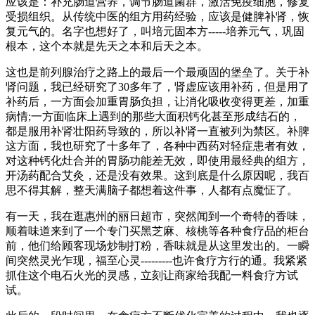
应该是：补充肠道营养，调节肠道菌群，激活免疫细胞，修复
受损组织。从传统中医的组方用药经验，应该是健脾补肾，恢
复元气的。名字也想好了，叫培元固本方-----培养元气，巩固
根本，这个本就是先天之本和后天之本。
这也是前列腺治疗之路上的最后一个最顽固的堡垒了。关于补
肾问题，我已经研究了30多年了，肾虚应该用补药，但是用了
补药后，一方面会加重胃肠负担，让消化吸收变得更差，加重
病情;一方面临床上遇到的那些大面积钙化甚至形成结石的，
都是服用补肾壮阳药导致的，所以补肾一直被列为禁区。补脾
这方面，我也研究了十多年了，各种中西药对轻症患者有效，
对这种钙化灶合并的胃肠功能差无效，即使用最经典的组方，
开汤药配合艾灸，还是没有效果。这到底是什么原因呢，我百
思不得其解，整天满脑子都想着这件事，人都有点魔怔了。
有一天，我在逛惠州的丽日超市，突然闻到一个奇特的香味，
顺着味道来到了一个专门买黑芝麻、核桃等各种食疗品的柜台
前，他们给顾客现场炒制打粉，香味就是从这里发出的。一瞬
间突然灵光乍现，福至心灵---------也许食疗方行的通。我紧紧
抓住这个电石火光的灵感，立刻让商家给我配一料食疗方试
试。