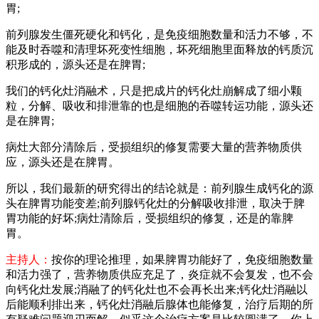
胃;
前列腺发生僵死硬化和钙化，是免疫细胞数量和活力不够，不
能及时吞噬和清理坏死变性细胞，坏死细胞里面释放的钙质沉
积形成的，源头还是在脾胃;
我们的钙化灶消融术，只是把成片的钙化灶崩解成了细小颗
粒，分解、吸收和排泄靠的也是细胞的吞噬转运功能，源头还
是在脾胃;
病灶大部分清除后，受损组织的修复需要大量的营养物质供
应，源头还是在脾胃。
所以，我们最新的研究得出的结论就是：前列腺生成钙化的源
头在脾胃功能变差;前列腺钙化灶的分解吸收排泄，取决于脾
胃功能的好坏;病灶清除后，受损组织的修复，还是的靠脾
胃。
主持人：
按你的理论推理，如果脾胃功能好了，免疫细胞数量
和活力强了，营养物质供应充足了，炎症就不会复发，也不会
向钙化灶发展;消融了的钙化灶也不会再长出来;钙化灶消融以
后能顺利排出来，钙化灶消融后腺体也能修复，治疗后期的所