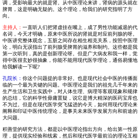
调，受影响最大的就是肾。从中医理论来讲，肾病的源头就在
脾胃，这是明确无疑的。这个理论，给我们的研究指明了方
向。
主持人：
一直听人们把肾虚挂在嘴上，成了男性功能减退的代
名词，今天才明确，原来中医所说的肾就是对应前列腺的呀。
中医讲究整体观念，五脏之间存在相生相克关系，按照中医理
论，明白无误指出了前列腺受脾胃的滋养和制约。这些都是我
第一次听到，真的是创新理论呀。但是广大病友和我一样，觉
得中医很玄妙很抽象，你能不能用现代医学理论，通俗易懂地
给我解读一下呢?
孔院长：
你这个问题提的非常好。也是现代社会中医的传播面
临的一个最为关键的问题。中医理论是我们的祖先几千年来的
生产生活和卫生实践中，对人体生理、病理等客观现象和规律
的总结，它的科学性毋庸置疑，说它是博大精深的医药宝库也
不为过。但是在现代医学突飞猛进的今天，如何用现代理论来
阐释和印证中医传统理论，是事关未来医学发展方向和前途的
大问题。
积善堂的研究方法，都是以中医理论指出方向，给出第一性原
理，提供现实经验和线索，然后和现代医学最前沿的理论互相