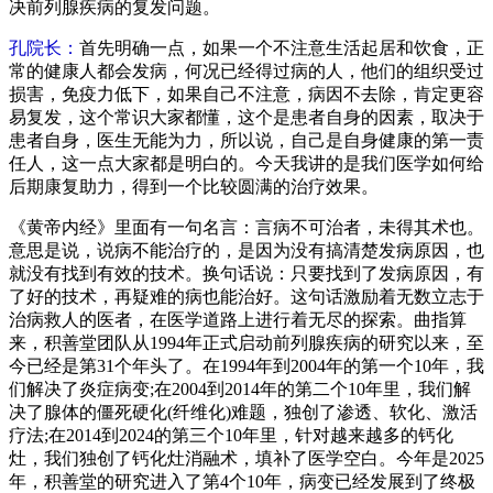
决前列腺疾病的复发问题。
孔院长：
首先明确一点，如果一个不注意生活起居和饮食，正
常的健康人都会发病，何况已经得过病的人，他们的组织受过
损害，免疫力低下，如果自己不注意，病因不去除，肯定更容
易复发，这个常识大家都懂，这个是患者自身的因素，取决于
患者自身，医生无能为力，所以说，自己是自身健康的第一责
任人，这一点大家都是明白的。今天我讲的是我们医学如何给
后期康复助力，得到一个比较圆满的治疗效果。
《黄帝内经》里面有一句名言：言病不可治者，未得其术也。
意思是说，说病不能治疗的，是因为没有搞清楚发病原因，也
就没有找到有效的技术。换句话说：只要找到了发病原因，有
了好的技术，再疑难的病也能治好。这句话激励着无数立志于
治病救人的医者，在医学道路上进行着无尽的探索。曲指算
来，积善堂团队从1994年正式启动前列腺疾病的研究以来，至
今已经是第31个年头了。在1994年到2004年的第一个10年，我
们解决了炎症病变;在2004到2014年的第二个10年里，我们解
决了腺体的僵死硬化(纤维化)难题，独创了渗透、软化、激活
疗法;在2014到2024的第三个10年里，针对越来越多的钙化
灶，我们独创了钙化灶消融术，填补了医学空白。今年是2025
年，积善堂的研究进入了第4个10年，病变已经发展到了终极