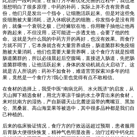
此后的一段时间里，在食疗方不断优化完善的过程中，我也逐
渐想明白了很多原理，中药的补药，实际上并不含有营养成
份，他们只是发出一个指令，让细胞活跃起来。但是对这些免
疫细胞被大量消耗，进入休眠状态的细胞，你发指令是没有用
的，就像一个衰弱之极，已经瘫软在地，你用鞭子抽他让他再
奔跑起来，不但没用，还可能进一步透支他，会要了他的性
命。这就是为什么我的中药方开的再好，也没有效果。而食疗
方就不同了，它本身就含有大量营养成份，肠道菌群和免疫细
胞被大量消耗，他们也需要大量营养啊，这个食疗方就是投喂
肠道菌群的，所以必须晨起后空腹喝，直接进入肠道，先把肠
道菌群喂饱，让他活跃起来，身体的发动机就点火启动了。这
就是古人所说的：药补不如食补，难道苦苦探索30多年的结
果，竟然是一个食疗方?我心里也觉得有点不敢相信。
在食材的选择上，我受中医“南病北药、水火既济”的启发，从
天山脚下精选食材，用北方寒凉干燥的水土孕育出来的食材，
来对抗南方的湿热，产自新疆天山北麓逆温带的鹰嘴豆、黑加
仑、黑桑葚、高山海棠果等被选中，其中很多品种都是我们自
己种植的。
后来的临床验证情况，食疗方的疗效远远超过预期，患者服用
后胃肠大便很快恢复，精神气色明显改善，治疗过程中钙化灶