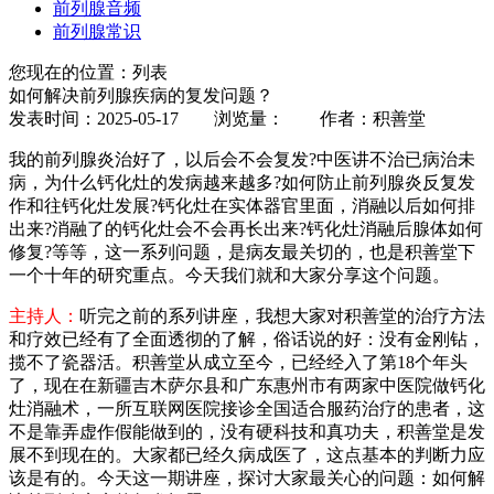
前列腺音频
前列腺常识
您现在的位置：列表
如何解决前列腺疾病的复发问题？
发表时间：2025-05-17 浏览量：
作者：积善堂
我的前列腺炎治好了，以后会不会复发?中医讲不治已病治未
病，为什么钙化灶的发病越来越多?如何防止前列腺炎反复发
作和往钙化灶发展?钙化灶在实体器官里面，消融以后如何排
出来?消融了的钙化灶会不会再长出来?钙化灶消融后腺体如何
修复?等等，这一系列问题，是病友最关切的，也是积善堂下
一个十年的研究重点。今天我们就和大家分享这个问题。
主持人：
听完之前的系列讲座，我想大家对积善堂的治疗方法
和疗效已经有了全面透彻的了解，俗话说的好：没有金刚钻，
揽不了瓷器活。积善堂从成立至今，已经经入了第18个年头
了，现在在新疆吉木萨尔县和广东惠州市有两家中医院做钙化
灶消融术，一所互联网医院接诊全国适合服药治疗的患者，这
不是靠弄虚作假能做到的，没有硬科技和真功夫，积善堂是发
展不到现在的。大家都已经久病成医了，这点基本的判断力应
该是有的。今天这一期讲座，探讨大家最关心的问题：如何解