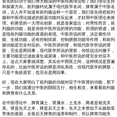
首先的归功于我们博大精深的中医经典理论给了我们理论支持
和探索方向。前列腺钙化属于现代医学名词，脾胃属于中医名
词，古人并不知道有前列腺这样一个器官，我们首先得把前列
腺和中医理论描述的脏器功能对应起来，才好用中医理论来推
理。积善堂的一大理论创新，就是首家提出：对男性而言，前
列腺的功能，就是传统中医所说的肾的功能，所谓的肾虚，就
是指前列腺功能的衰退的表现。中医所说的肾，决定着性功
能、生殖功能，还有控制排尿、控制膀胱功能等作用，和前列
腺功能是完全对应的。中医所讲的肾，和现代医学所说的肾
脏，完全是两回事，现代医学所说的肾脏，传统说法叫腰子，
主要功能是过滤血液生成尿液，和中医所说的肾完全对应不
上。这点大家要搞清楚。其实在中西医之间，这种情况是普遍
存在的，比如中医所说的脾是消化系统，但现代医学的脾脏，
只是个免疫器官，也完全是两回事。
好，现在大家明白了前列腺的功能对应于中医肾的功能，那下
一步，我们就通过中医的阴阳五行，相生相克，来看看前列腺
和脾胃有什么关系。
在中医理论中，脾胃属土，肾属水，土克水，两者是相克关
系。肾是先天之本，脾是后天之本，先天之本类似于从娘胎里
带来的基因，全靠后天脾胃的滋养和制约，所以脾胃功能失