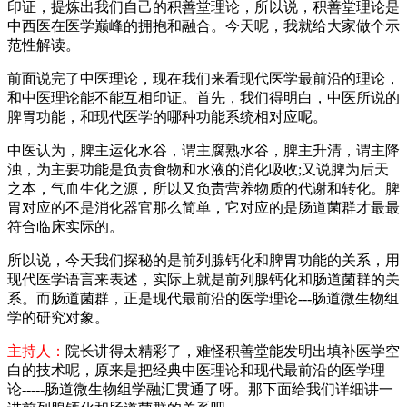
印证，提炼出我们自己的积善堂理论，所以说，积善堂理论是
中西医在医学巅峰的拥抱和融合。今天呢，我就给大家做个示
范性解读。
前面说完了中医理论，现在我们来看现代医学最前沿的理论，
和中医理论能不能互相印证。首先，我们得明白，中医所说的
脾胃功能，和现代医学的哪种功能系统相对应呢。
中医认为，脾主运化水谷，谓主腐熟水谷，脾主升清，谓主降
浊，为主要功能是负责食物和水液的消化吸收;又说脾为后天
之本，气血生化之源，所以又负责营养物质的代谢和转化。脾
胃对应的不是消化器官那么简单，它对应的是肠道菌群才最最
符合临床实际的。
所以说，今天我们探秘的是前列腺钙化和脾胃功能的关系，用
现代医学语言来表述，实际上就是前列腺钙化和肠道菌群的关
系。而肠道菌群，正是现代最前沿的医学理论---肠道微生物组
学的研究对象。
主持人：
院长讲得太精彩了，难怪积善堂能发明出填补医学空
白的技术呢，原来是把经典中医理论和现代最前沿的医学理
论-----肠道微生物组学融汇贯通了呀。那下面给我们详细讲一