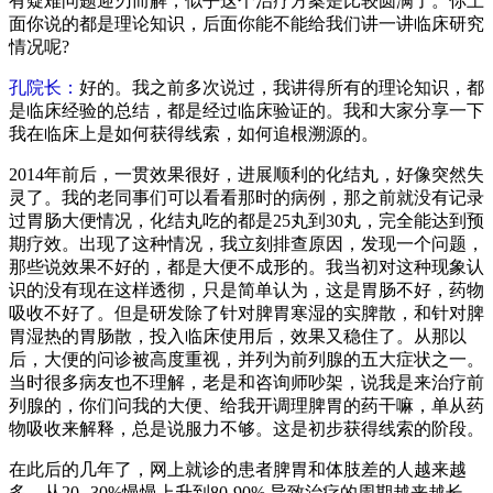
有疑难问题迎刃而解，似乎这个治疗方案是比较圆满了。你上
面你说的都是理论知识，后面你能不能给我们讲一讲临床研究
情况呢?
孔院长：
好的。我之前多次说过，我讲得所有的理论知识，都
是临床经验的总结，都是经过临床验证的。我和大家分享一下
我在临床上是如何获得线索，如何追根溯源的。
2014年前后，一贯效果很好，进展顺利的化结丸，好像突然失
灵了。我的老同事们可以看看那时的病例，那之前就没有记录
过胃肠大便情况，化结丸吃的都是25丸到30丸，完全能达到预
期疗效。出现了这种情况，我立刻排查原因，发现一个问题，
那些说效果不好的，都是大便不成形的。我当初对这种现象认
识的没有现在这样透彻，只是简单认为，这是胃肠不好，药物
吸收不好了。但是研发除了针对脾胃寒湿的实脾散，和针对脾
胃湿热的胃肠散，投入临床使用后，效果又稳住了。从那以
后，大便的问诊被高度重视，并列为前列腺的五大症状之一。
当时很多病友也不理解，老是和咨询师吵架，说我是来治疗前
列腺的，你们问我的大便、给我开调理脾胃的药干嘛，单从药
物吸收来解释，总是说服力不够。这是初步获得线索的阶段。
在此后的几年了，网上就诊的患者脾胃和体肢差的人越来越
多，从20--30%慢慢上升到80-90%,导致治疗的周期越来越长，