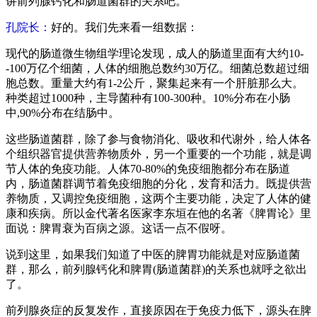
讲前列腺钙化和肠道菌群的关系吧。
孔院长：
好的。我们先来看一组数据：
现代的肠道微生物组学理论发现，成人的肠道里面有大约10-
-100万亿个细菌，人体的细胞总数约30万亿。细菌总数超过细
胞总数。重量大约有1-2公斤，聚集起来有一个肝脏那么大。
种类超过1000种，主导菌种有100-300种。10%分布在小肠
中,90%分布在结肠中。
这些肠道菌群，除了参与食物消化、吸收和代谢外，给人体各
个组织器官提供营养物质外，另一个重要的一个功能，就是调
节人体的免疫功能。人体70-80%的免疫细胞都分布在肠道
内，肠道菌群调节着免疫细胞的分化，发育和活力。既提供营
养物质，又调控免疫细胞，这两个主要功能，决定了人体的健
康和疾病。所以金代著名医家李东垣在他的名著《脾胃论》里
面说：脾胃衰为百病之源。这话一点不假呀。
说到这里，如果我们知道了中医的脾胃功能就是对应肠道菌
群，那么，前列腺钙化和脾胃(肠道菌群)的关系也就呼之欲出
了。
前列腺炎症的反复发作，直接原因在于免疫力低下，源头在脾