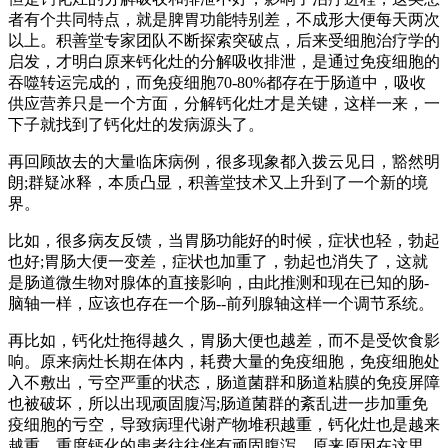
者有个共同特点，就是脾胃功能特别差，不成形大便每天两次
以上。积善堂专家团队不断探索突破点，后来受细胞治疗学的
启发，才明白原来钙化灶的分解吸收排泄，是通过免疫细胞的
吞噬转运完成的，而免疫细胞70-80%都存在于肠道中，吸收
供应营养只是一个方面，分解钙化灶才是关键，这样一来，一
下子就找到了钙化灶的发病源头了。
再回顾故去的大量临床病例，很多现象都入拨云见日，豁然明
朗;群疑冰释，本质凸显，积善堂技术又上升到了一个新的境
界。
比如，很多病友反馈，当胃肠功能好的时候，症状也轻，勃起
也好;胃肠大便一变差，症状也加重了，勃起也消失了，这就
是肠道微生物对腺体的直接影响，由此推测和现在已知的肠-
脑轴一样，应该也存在一个肠--前列腺轴这样一个调节系统。
再比如，钙化灶拖得越久，胃肠大便也越差，而不是受饮食影
响。原来病灶长期在体内，耗费大量的免疫细胞，免疫细胞处
入不敷出，亏空严重的状态，肠道菌群和肠道粘膜的免疫屏障
也被破坏，所以出现顽固腹泻;肠道菌群的紊乱进一步加重免
疫细胞的亏空，导致病理代谢产物堆积越重，钙化灶也是越来
越重。重度钙化的患者往往伴有顽固腹泻，原来原因在这里。