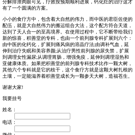
分解排泄肉眼可见，疗效按预期顺利进展，钙化灶的治疗这才
有了一个圆满的方案。
小小的食疗方中，包含着大自然的伟力，而中医的君臣佐使的
配伍，就是大自然伟力的搬运组合大法，这个配方符合天道，
达到了天人合一的至高境界。在使用过程中，它不断带给我们
新的惊喜，积善堂的专科，也由一个前列腺专科扩展到六个：
由中医的化钙化，扩展到痛风病的溶晶疗法;由调补气血，延
伸到治疗失眠和美容养颜;从治疗男性前列腺的尿失禁，扩展
到调理女性漏尿;从调理胃肠，增强免疫，延伸到调理湿热和
亚健康体质。如果把积善堂的前列腺专科技术比作一颗大树，
其他六个专科就是它的枝干，这个食疗方就是这颗大树扎根的
土壤，一定能滋养着积善堂成长为一颗参天大树，造福苍生。
谢谢大家!
我要挂号
姓名：
电话：
微信：