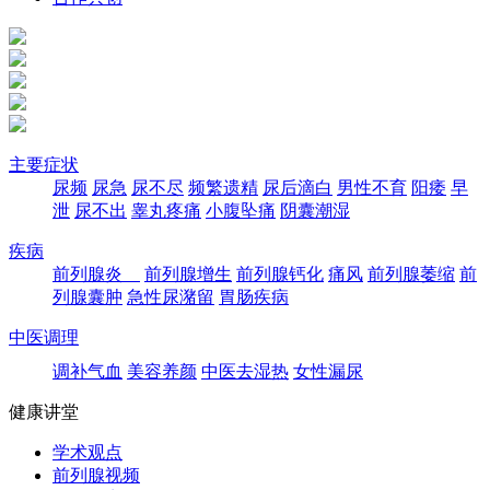
主要症状
尿频
尿急
尿不尽
频繁遗精
尿后滴白
男性不育
阳痿
早
泄
尿不出
睾丸疼痛
小腹坠痛
阴囊潮湿
疾病
前列腺炎
前列腺增生
前列腺钙化
痛风
前列腺萎缩
前
列腺囊肿
急性尿潴留
胃肠疾病
中医调理
调补气血
美容养颜
中医去湿热
女性漏尿
健康讲堂
学术观点
前列腺视频